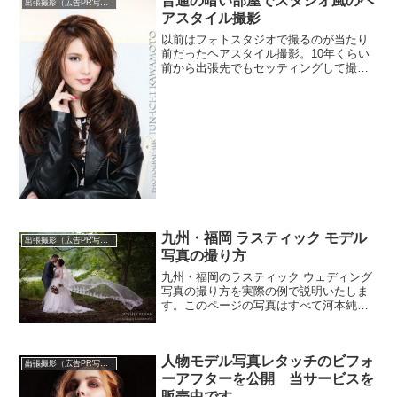
普通の暗い部屋でスタジオ風のヘ
出張撮影（広告PR写真）
アスタイル撮影
以前はフォトスタジオで撮るのが当たり
前だったヘアスタイル撮影。10年くらい
前から出張先でもセッティングして撮っ
てます。髪のクローズアップ写真じゃな
くてモデル全体像が見たい、という方に
は記事の最後で紹介してます。
九州・福岡 ラスティック モデル
出張撮影（広告PR写真）
写真の撮り方
九州・福岡のラスティック ウェディング
写真の撮り方を実際の例で説明いたしま
す。このページの写真はすべて河本純一
カメラマンが実写した写真集ページで
す。
人物モデル写真レタッチのビフォ
出張撮影（広告PR写真）
ーアフターを公開 当サービスを
販売中です