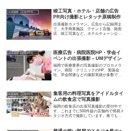
竣工写真・ホテル・店舗の広告
出張撮影（広告PR写真）
PR向け撮影とレタッチ原稿制作
出張撮影カメラマン。広告から記録用ま
で、大手商業施設、テナント店舗、路面
店、竣工写真など。ホテルチェーン公式
HP撮影から広告イメージ向けレタッチま
で撮影制作を担当しています。
医療広告・病院医院HP・学会イ
出張撮影（広告PR写真）
ベントの出張撮影 – UMデザイン
福岡で医療業界の写真撮影のプロカメラ
マン。病院・クリニックのHP、製薬会
社、学会関連などの撮影実績が多数で
す。直接のご依頼、制作代理店・コンサ
ルタント経由で幅広くリピートをいただ
いております。
集客用の料理写真をアイドルタイ
出張撮影（広告PR写真）
ムの飲食店で写真撮影
福岡の飲食店の出張写真撮影の受付中で
す、これまでに500件超の店舗内で簡易ス
タジオ方式で撮影しています。夜でも窓
辺のような料理写真が撮れます。すでに5
年目のリピーター様（チェーン店）がい
らっしゃいます。