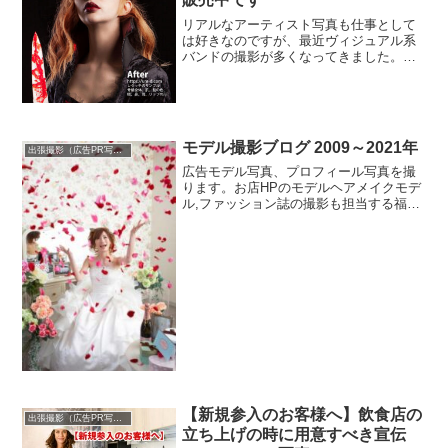
リアルなアーティスト写真も仕事として
は好きなのですが、最近ヴィジュアル系
バンドの撮影が多くなってきました。私
は一時期は映像アーティストだけで生活
していたので「アー写」得意分野です。
タレントやプロスポーツ選手も撮るカメ
ラマンです。
モデル撮影ブログ 2009～2021年
出張撮影（広告PR写真）
広告モデル写真、プロフィール写真を撮
ります。お店HPのモデルヘアメイクモデ
ル,ファッション誌の撮影も担当する福岡/
博多/九州のフォトグラファー河本純一。
【新規参入のお客様へ】飲食店の
出張撮影（広告PR写真）
立ち上げの時に用意すべき宣伝