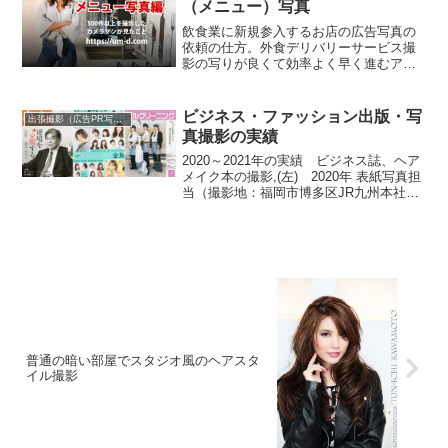
（メニュー）写真
飲食業に新規参入するお店の広告写真の
依頼の仕方。外食デリバリーサービス撮
影の写りが良くて効率よく早く進むアド
バイスが欲しい。よくある質問にお答え
します。
ビジネス・ファッション出版・写
出張撮影（広告PR写真）
真撮影の実績
2020～2021年の実績 ビジネス誌、ヘア
メイク本の撮影,(左) 2020年 表紙写真担
当（撮影地：福岡市博多区JR九州本社）,
（中）2021年誌面モデル撮影担当（撮影
地：福岡市中央区大名）,(右） 2021年 表
紙写真担当（撮影地：福岡...
普通の暗い部屋でスタジオ風のヘアスタ
イル撮影